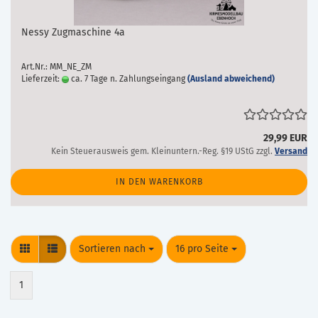
Nessy Zugmaschine 4a
Art.Nr.: MM_NE_ZM
Lieferzeit:
ca. 7 Tage n. Zahlungseingang
(Ausland abweichend)
29,99 EUR
Kein Steuerausweis gem. Kleinuntern.-Reg. §19 UStG zzgl.
Versand
IN DEN WARENKORB
Sortieren nach
pro Seite
Sortieren nach
16 pro Seite
1