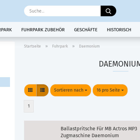
Suche...
RPARK
FUHRPARK ZUBEHÖR
GESCHÄFTE
HISTORISCH
»
»
Startseite
Fuhrpark
Daemonium
DAEMONIU
Sortieren nach
pro Seite
Sortieren nach
16 pro Seite
1
Ballastpritsche Für MB Actros MP3
Zugmaschine Daemonium