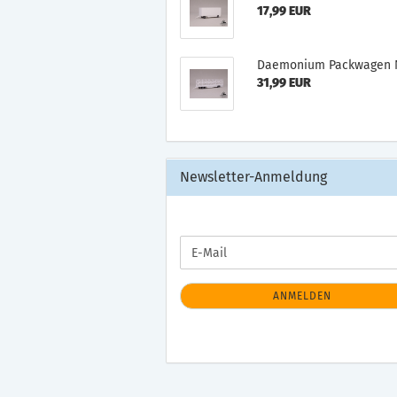
17,99 EUR
Daemonium Packwagen N
31,99 EUR
Newsletter-Anmeldung
WEITER
E-
ZUR
Mail
NEWSLETTER-
ANMELDUNG
ANMELDEN