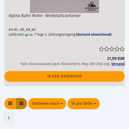
Alpina Bahn Wohn- Werkstattcontainer
Art.Nr.: BR_AB_WC
Lieferzeit:
ca. 7 Tage n. Zahlungseingang
(Ausland abweichend)
21,99 EUR
Kein Steuerausweis gem. Kleinuntern.-Reg. §19 UStG zzgl.
Versand
IN DEN WARENKORB
Sortieren nach
pro Seite
Sortieren nach
16 pro Seite
1