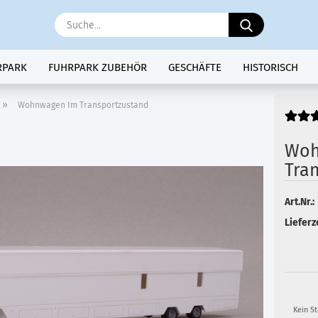
Suche...
RPARK
FUHRPARK ZUBEHÖR
GESCHÄFTE
HISTORISCH
»
Wohnwagen Im Transportzustand
Woh
Tra
Art.Nr.:
Lieferze
Kein S