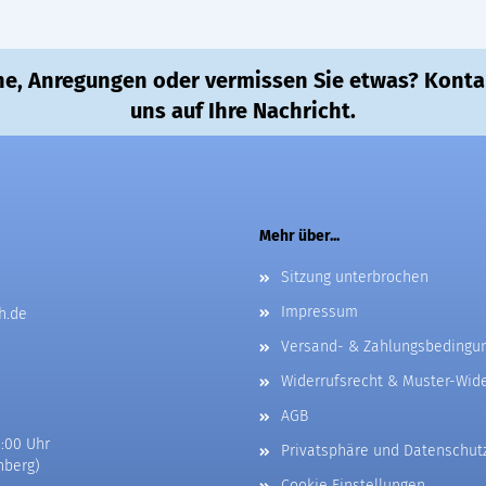
e, Anregungen oder vermissen Sie etwas? Kontakt
uns auf Ihre Nachricht.
Mehr über...
Sitzung unterbrochen
Impressum
h.de
Versand- & Zahlungsbedingu
Widerrufsrecht & Muster-Wid
AGB
0:00 Uhr
Privatsphäre und Datenschut
nberg)
Cookie Einstellungen