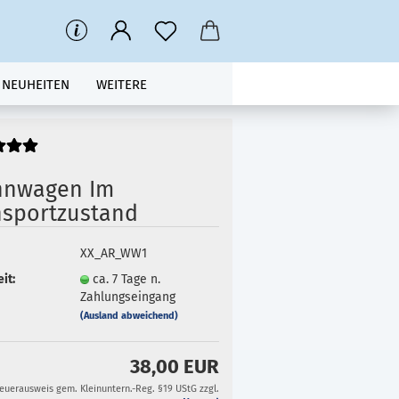
NEUHEITEN
WEITERE
nwagen Im
nsportzustand
XX_AR_WW1
it:
ca. 7 Tage n.
Zahlungseingang
(Ausland abweichend)
38,00 EUR
teuerausweis gem. Kleinuntern.-Reg. §19 UStG zzgl.